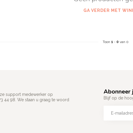
GA VERDER MET WIN
Toon
1
-
0
van 0
Abonneer j
 onze support medewerker op
Blijf op de hoo
73 44 98. We staan u graag te woord