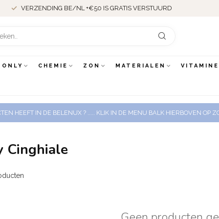
VERZENDING BE/NL +€50 IS GRATIS VERSTUURD
 ONLY
CHEMIE
ZON
MATERIALEN
VITAMIN
EN HEEFT IN DE BELENUX ? ..... KLIK IN DE MENU BALK HIERBOVEN OP
 Cinghiale
oducten
Geen producten g