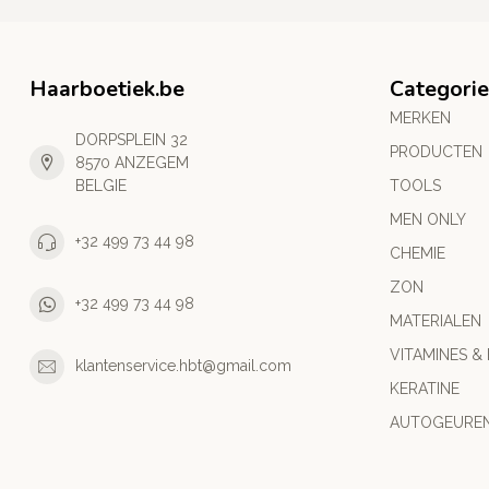
Haarboetiek.be
Categori
MERKEN
DORPSPLEIN 32
PRODUCTEN
8570 ANZEGEM
BELGIE
TOOLS
MEN ONLY
+32 499 73 44 98
CHEMIE
ZON
+32 499 73 44 98
MATERIALEN
VITAMINES &
klantenservice.hbt@gmail.com
KERATINE
AUTOGEURE