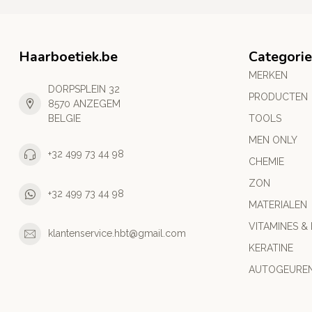
Haarboetiek.be
Categori
MERKEN
DORPSPLEIN 32
PRODUCTEN
8570 ANZEGEM
BELGIE
TOOLS
MEN ONLY
+32 499 73 44 98
CHEMIE
ZON
+32 499 73 44 98
MATERIALEN
VITAMINES &
klantenservice.hbt@gmail.com
KERATINE
AUTOGEURE