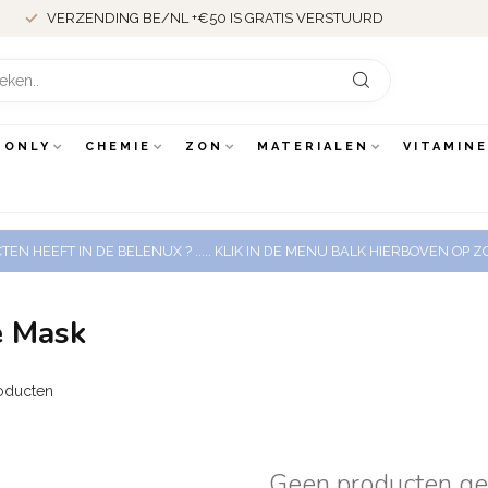
VERZENDING BE/NL +€50 IS GRATIS VERSTUURD
 ONLY
CHEMIE
ZON
MATERIALEN
VITAMIN
EN HEEFT IN DE BELENUX ? ..... KLIK IN DE MENU BALK HIERBOVEN OP
e Mask
oducten
Geen producten g