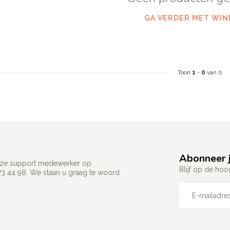
GA VERDER MET WIN
Toon
1
-
0
van 0
Abonneer j
 onze support medewerker op
Blijf op de hoo
73 44 98. We staan u graag te woord