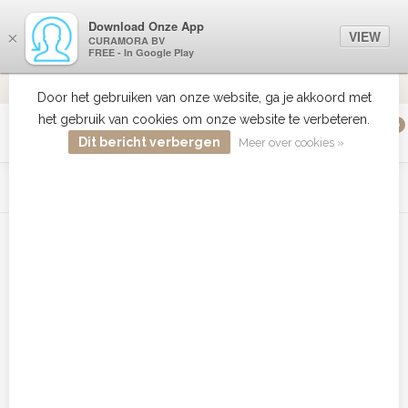
Download Onze App
VIEW
×
CURAMORA BV
FREE - In Google Play
VERZENDI
MEER DAN 18 JAAR ERVARING
9.2
VERSTUU
Door het gebruiken van onze website, ga je akkoord met
het gebruik van cookies om onze website te verbeteren.
0
MENU
Dit bericht verbergen
Meer over cookies »
WIST JE DAT HAARBOETIEK DE GROOTSTE COLLECTIE ZON
PRODUCTEN HEEFT IN DE BELENUX ? ..... KLIK IN DE MENU
BALK HIERBOVEN OP ZON EN ONTDEK ZE ALLEMAAL
Home
/
Tags
/
brillantine gel
Producten getagd met brillantine
gel