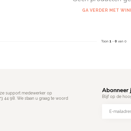
GA VERDER MET WIN
Toon
1
-
0
van 0
Abonneer j
 onze support medewerker op
Blijf op de hoo
73 44 98. We staan u graag te woord