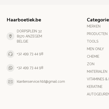
Haarboetiek.be
Categori
MERKEN
DORPSPLEIN 32
PRODUCTEN
8570 ANZEGEM
BELGIE
TOOLS
MEN ONLY
+32 499 73 44 98
CHEMIE
ZON
+32 499 73 44 98
MATERIALEN
VITAMINES &
klantenservice.hbt@gmail.com
KERATINE
AUTOGEURE