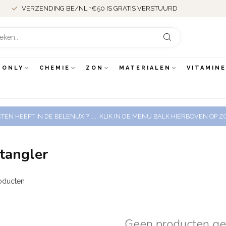
VERZENDING BE/NL +€50 IS GRATIS VERSTUURD
 ONLY
CHEMIE
ZON
MATERIALEN
VITAMIN
EN HEEFT IN DE BELENUX ? ..... KLIK IN DE MENU BALK HIERBOVEN OP
tangler
oducten
Geen producten g