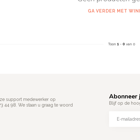
GA VERDER MET WIN
Toon
1
-
0
van 0
Abonneer j
 onze support medewerker op
Blijf op de hoo
73 44 98. We staan u graag te woord