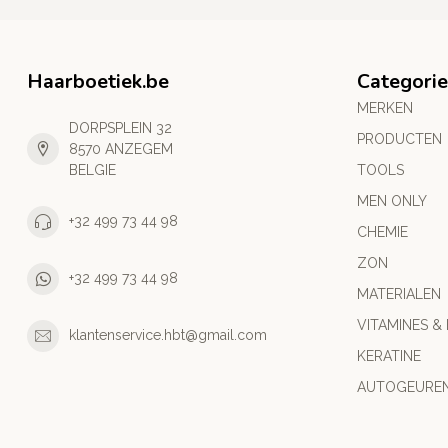
Haarboetiek.be
Categori
MERKEN
DORPSPLEIN 32
PRODUCTEN
8570 ANZEGEM
BELGIE
TOOLS
MEN ONLY
+32 499 73 44 98
CHEMIE
ZON
+32 499 73 44 98
MATERIALEN
VITAMINES &
klantenservice.hbt@gmail.com
KERATINE
AUTOGEURE