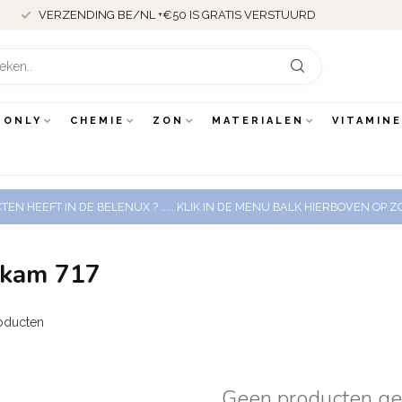
MEER DAN 18 JAAR ERVARING
VERZENDI
 ONLY
CHEMIE
ZON
MATERIALEN
VITAMIN
EN HEEFT IN DE BELENUX ? ..... KLIK IN DE MENU BALK HIERBOVEN OP
rkam 717
oducten
Geen producten g