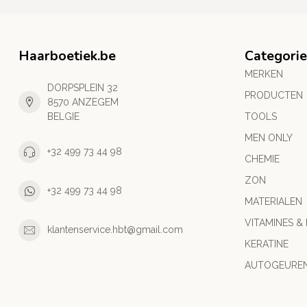
Haarboetiek.be
Categori
MERKEN
DORPSPLEIN 32
PRODUCTEN
8570 ANZEGEM
BELGIE
TOOLS
MEN ONLY
+32 499 73 44 98
CHEMIE
ZON
+32 499 73 44 98
MATERIALEN
VITAMINES &
klantenservice.hbt@gmail.com
KERATINE
AUTOGEURE