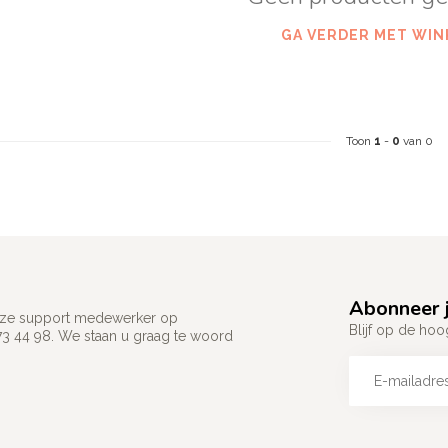
GA VERDER MET WIN
Toon
1
-
0
van 0
Abonneer j
 onze support medewerker op
Blijf op de hoo
73 44 98. We staan u graag te woord