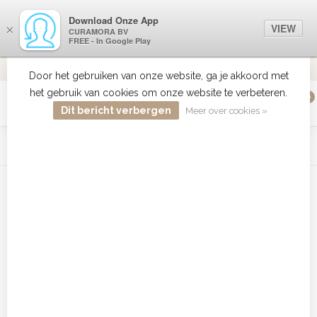
Download Onze App
VIEW
×
CURAMORA BV
FREE - In Google Play
VERZENDI
MEER DAN 18 JAAR ERVARING
9.2
VERSTUU
Door het gebruiken van onze website, ga je akkoord met
het gebruik van cookies om onze website te verbeteren.
0
MENU
Dit bericht verbergen
Meer over cookies »
WIST JE DAT HAARBOETIEK DE GROOTSTE COLLECTIE ZON
PRODUCTEN HEEFT IN DE BELENUX ? ..... KLIK IN DE MENU
BALK HIERBOVEN OP ZON EN ONTDEK ZE ALLEMAAL
Home
/
Tags
/
Blonde Care Flash Filler bestellen
Producten getagd met Blonde
Care Flash Filler bestellen