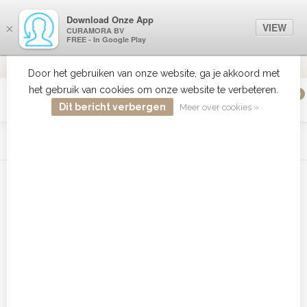
Download Onze App
VIEW
×
CURAMORA BV
FREE - In Google Play
VERZENDI
MEER DAN 18 JAAR ERVARING
9.2
VERSTUU
Door het gebruiken van onze website, ga je akkoord met
het gebruik van cookies om onze website te verbeteren.
0
MENU
Dit bericht verbergen
Meer over cookies »
WIST JE DAT HAARBOETIEK DE GROOTSTE COLLECTIE ZON
PRODUCTEN HEEFT IN DE BELENUX ? ..... KLIK IN DE MENU
BALK HIERBOVEN OP ZON EN ONTDEK ZE ALLEMAAL
Home
/
Tags
/
Blinding shine Conditione
Producten getagd met Blinding
shine Conditione