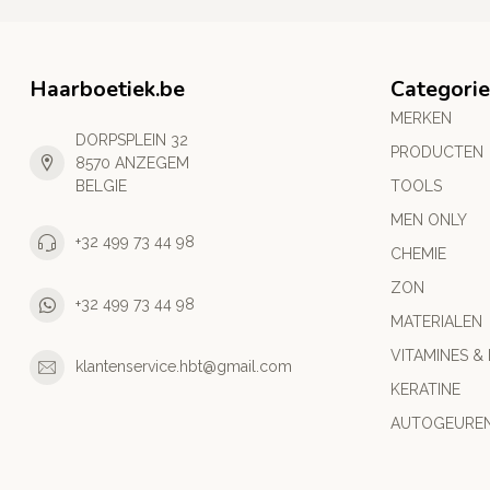
Haarboetiek.be
Categori
MERKEN
DORPSPLEIN 32
PRODUCTEN
8570 ANZEGEM
BELGIE
TOOLS
MEN ONLY
+32 499 73 44 98
CHEMIE
ZON
+32 499 73 44 98
MATERIALEN
VITAMINES &
klantenservice.hbt@gmail.com
KERATINE
AUTOGEURE