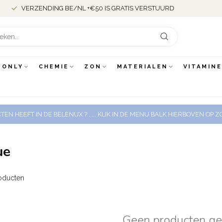
VERZENDING BE/NL +€50 IS GRATIS VERSTUURD
 ONLY
CHEMIE
ZON
MATERIALEN
VITAMIN
EN HEEFT IN DE BELENUX ? ..... KLIK IN DE MENU BALK HIERBOVEN OP
ue
oducten
Geen producten g