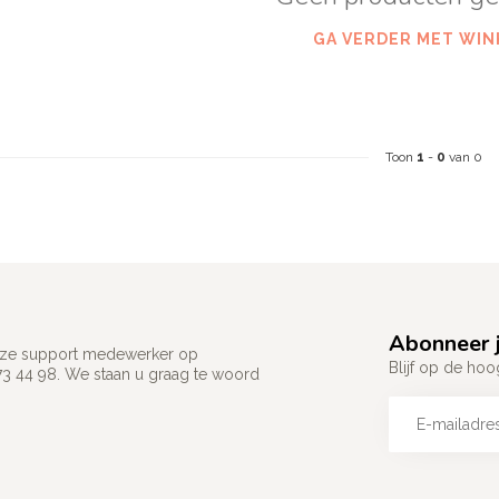
GA VERDER MET WIN
Toon
1
-
0
van 0
Abonneer j
 onze support medewerker op
Blijf op de hoo
73 44 98. We staan u graag te woord