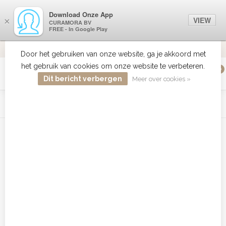
Download Onze App
VIEW
×
CURAMORA BV
FREE - In Google Play
VERZENDI
MEER DAN 18 JAAR ERVARING
9.2
VERSTUU
Door het gebruiken van onze website, ga je akkoord met
het gebruik van cookies om onze website te verbeteren.
0
MENU
Dit bericht verbergen
Meer over cookies »
WIST JE DAT HAARBOETIEK DE GROOTSTE COLLECTIE ZON
PRODUCTEN HEEFT IN DE BELENUX ? ..... KLIK IN DE MENU
BALK HIERBOVEN OP ZON EN ONTDEK ZE ALLEMAAL
Home
/
Tags
/
blend gleu
Producten getagd met blend gleu
Filters