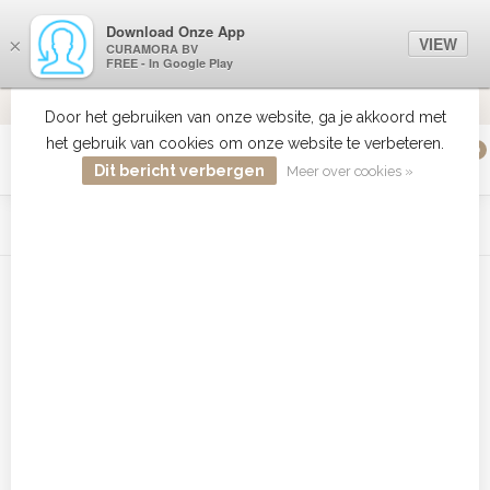
Download Onze App
VIEW
×
CURAMORA BV
FREE - In Google Play
VERZENDI
MEER DAN 18 JAAR ERVARING
9.2
VERSTUU
Door het gebruiken van onze website, ga je akkoord met
het gebruik van cookies om onze website te verbeteren.
0
MENU
Dit bericht verbergen
Meer over cookies »
WIST JE DAT HAARBOETIEK DE GROOTSTE COLLECTIE ZON
PRODUCTEN HEEFT IN DE BELENUX ? ..... KLIK IN DE MENU
BALK HIERBOVEN OP ZON EN ONTDEK ZE ALLEMAAL
Home
/
Tags
/
Blend antwerpen
Producten getagd met Blend
antwerpen