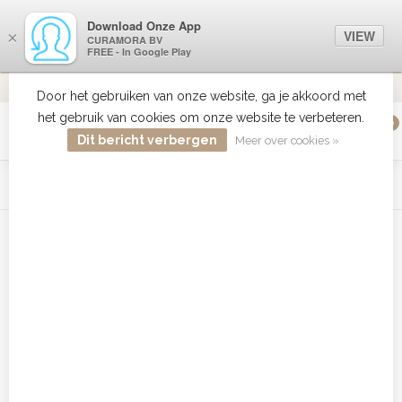
Download Onze App
VIEW
×
CURAMORA BV
FREE - In Google Play
VERZENDI
MEER DAN 18 JAAR ERVARING
9.2
VERSTUU
Door het gebruiken van onze website, ga je akkoord met
het gebruik van cookies om onze website te verbeteren.
0
MENU
Dit bericht verbergen
Meer over cookies »
WIST JE DAT HAARBOETIEK DE GROOTSTE COLLECTIE ZON
PRODUCTEN HEEFT IN DE BELENUX ? ..... KLIK IN DE MENU
BALK HIERBOVEN OP ZON EN ONTDEK ZE ALLEMAAL
Home
/
Tags
/
Biosilk leave in treatment kopen
Producten getagd met Biosilk
leave in treatment kopen