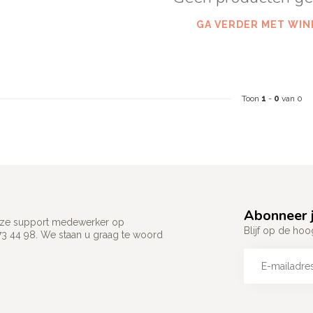
GA VERDER MET WIN
Toon
1
-
0
van 0
Abonneer j
 onze support medewerker op
Blijf op de hoo
73 44 98. We staan u graag te woord