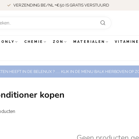
VERZENDING BE/NL +€50 IS GRATIS VERSTUURD
 ONLY
CHEMIE
ZON
MATERIALEN
VITAMIN
EN HEEFT IN DE BELENUX ? ..... KLIK IN DE MENU BALK HIERBOVEN OP
onditioner kopen
oducten
Geen producten g