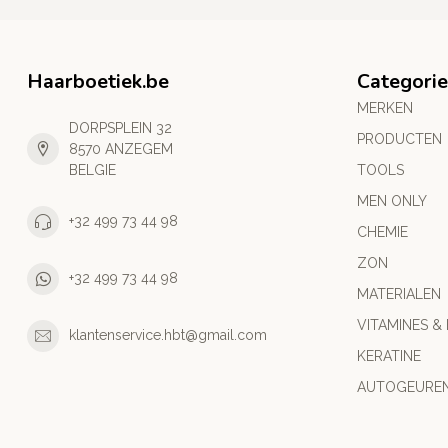
Haarboetiek.be
Categori
MERKEN
DORPSPLEIN 32
PRODUCTEN
8570 ANZEGEM
BELGIE
TOOLS
MEN ONLY
+32 499 73 44 98
CHEMIE
ZON
+32 499 73 44 98
MATERIALEN
VITAMINES &
klantenservice.hbt@gmail.com
KERATINE
AUTOGEURE