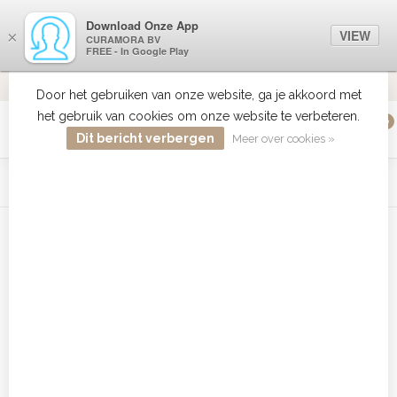
Download Onze App
VIEW
×
CURAMORA BV
FREE - In Google Play
ALTIJD DE BESTE PRIJS
9.2
Door het gebruiken van onze website, ga je akkoord met
het gebruik van cookies om onze website te verbeteren.
0
MENU
Dit bericht verbergen
Meer over cookies »
WIST JE DAT HAARBOETIEK DE GROOTSTE COLLECTIE ZON
PRODUCTEN HEEFT IN DE BELENUX ? ..... KLIK IN DE MENU
BALK HIERBOVEN OP ZON EN ONTDEK ZE ALLEMAAL
Home
/
Tags
/
Biosilk color leave in treatment
Producten getagd met Biosilk
color leave in treatment