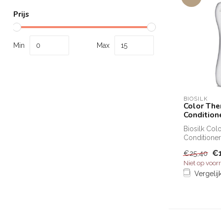
Prijs
Min
Max
BIOSILK
Color The
Condition
Biosilk Col
Conditione
online, BioS
€
€25,40
Therapy Cond
Niet op voor
Vergelij