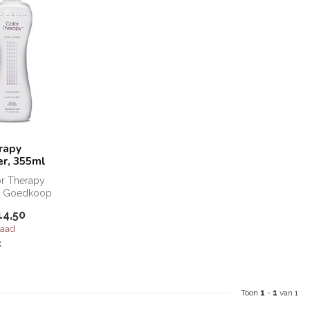
rapy
er, 355ml
or Therapy
r Goedkoop
ilk Color
14,50
iti...
raad
k
Toon
1
-
1
van 1