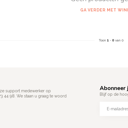
GA VERDER MET WIN
Toon
1
-
0
van 0
Abonneer j
 onze support medewerker op
Blijf op de hoo
73 44 98. We staan u graag te woord