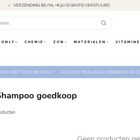
VERZENDING BE/NL +€50 IS GRATIS VERSTUURD
 ONLY
CHEMIE
ZON
MATERIALEN
VITAMIN
EN HEEFT IN DE BELENUX ? ..... KLIK IN DE MENU BALK HIERBOVEN OP
 Shampoo goedkoop
oducten
Geen producten g