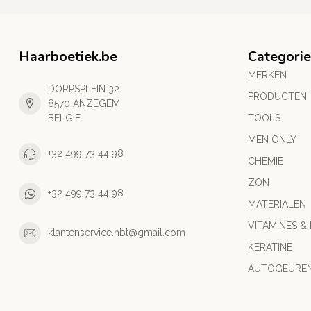
Haarboetiek.be
Categori
MERKEN
DORPSPLEIN 32
PRODUCTEN
8570 ANZEGEM
BELGIE
TOOLS
MEN ONLY
+32 499 73 44 98
CHEMIE
ZON
+32 499 73 44 98
MATERIALEN
VITAMINES &
klantenservice.hbt@gmail.com
KERATINE
AUTOGEURE