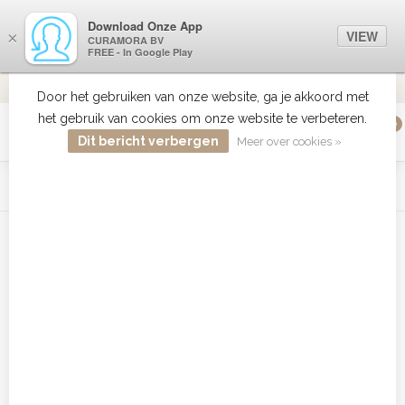
Download Onze App
VIEW
×
CURAMORA BV
FREE - In Google Play
VERZENDING BE/NL +€50 IS GRATIS
ALTIJD DE
9.2
VERSTUURD
Door het gebruiken van onze website, ga je akkoord met
het gebruik van cookies om onze website te verbeteren.
0
MENU
Dit bericht verbergen
Meer over cookies »
WIST JE DAT HAARBOETIEK DE GROOTSTE COLLECTIE ZON
PRODUCTEN HEEFT IN DE BELENUX ? ..... KLIK IN DE MENU
BALK HIERBOVEN OP ZON EN ONTDEK ZE ALLEMAAL
Home
/
Tags
/
Biolage Keratin Spray bestellen
Producten getagd met Biolage
Keratin Spray bestellen