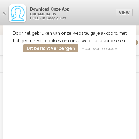
Download Onze App
VIEW
×
CURAMORA BV
FREE - In Google Play
VERZENDI
MEER DAN 18 JAAR ERVARING
9.2
VERSTUU
Door het gebruiken van onze website, ga je akkoord met
het gebruik van cookies om onze website te verbeteren.
0
MENU
Dit bericht verbergen
Meer over cookies »
WIST JE DAT HAARBOETIEK DE GROOTSTE COLLECTIE ZON
PRODUCTEN HEEFT IN DE BELENUX ? ..... KLIK IN DE MENU
BALK HIERBOVEN OP ZON EN ONTDEK ZE ALLEMAAL
Home
/
Tags
/
Biolage haarmasker kopen
Producten getagd met Biolage
haarmasker kopen