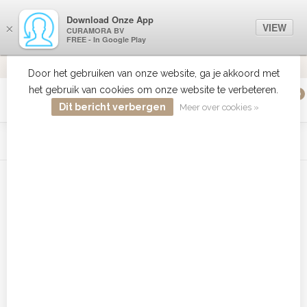
Download Onze App
VIEW
×
CURAMORA BV
FREE - In Google Play
VERZENDI
MEER DAN 18 JAAR ERVARING
9.2
VERSTUU
Door het gebruiken van onze website, ga je akkoord met
het gebruik van cookies om onze website te verbeteren.
0
MENU
Dit bericht verbergen
Meer over cookies »
WIST JE DAT HAARBOETIEK DE GROOTSTE COLLECTIE ZON
PRODUCTEN HEEFT IN DE BELENUX ? ..... KLIK IN DE MENU
BALK HIERBOVEN OP ZON EN ONTDEK ZE ALLEMAAL
Home
/
Tags
/
Biolage goedkoop bestellen
Producten getagd met Biolage
goedkoop bestellen