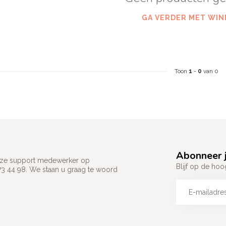
GA VERDER MET WIN
Toon
1
-
0
van 0
Abonneer j
 onze support medewerker op
Blijf op de hoo
73 44 98. We staan u graag te woord