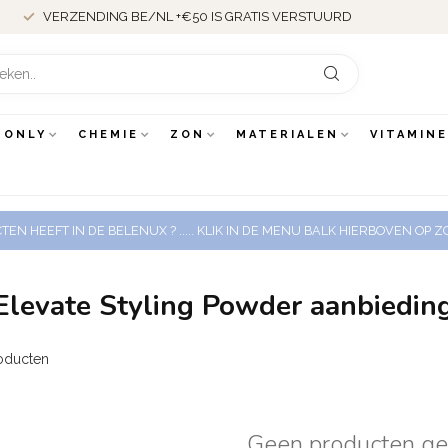
VERZENDING BE/NL +€50 IS GRATIS VERSTUURD
 ONLY
CHEMIE
ZON
MATERIALEN
VITAMIN
EN HEEFT IN DE BELENUX ? ..... KLIK IN DE MENU BALK HIERBOVEN OP
Elevate Styling Powder aanbiedin
oducten
Geen producten g