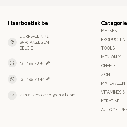
Haarboetiek.be
Categori
MERKEN
DORPSPLEIN 32
PRODUCTEN
8570 ANZEGEM
BELGIE
TOOLS
MEN ONLY
+32 499 73 44 98
CHEMIE
ZON
+32 499 73 44 98
MATERIALEN
VITAMINES &
klantenservice.hbt@gmail.com
KERATINE
AUTOGEURE