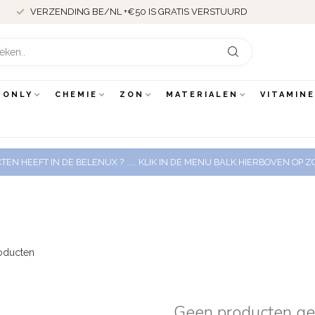
VERZENDING BE/NL +€50 IS GRATIS VERSTUURD
 ONLY
CHEMIE
ZON
MATERIALEN
VITAMIN
EN HEEFT IN DE BELENUX ? ..... KLIK IN DE MENU BALK HIERBOVEN OP
oducten
Geen producten g