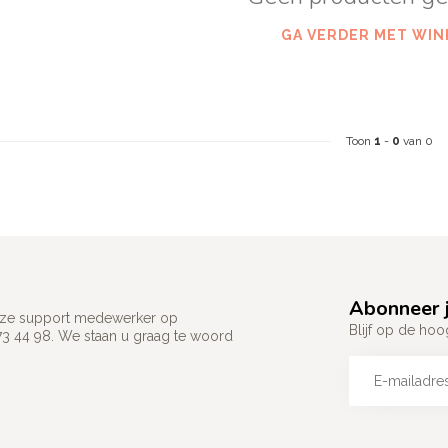
GA VERDER MET WIN
Toon
1
-
0
van 0
Abonneer j
 onze support medewerker op
Blijf op de hoo
73 44 98. We staan u graag te woord