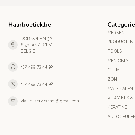
Haarboetiek.be
Categori
MERKEN
DORPSPLEIN 32
PRODUCTEN
8570 ANZEGEM
BELGIE
TOOLS
MEN ONLY
+32 499 73 44 98
CHEMIE
ZON
+32 499 73 44 98
MATERIALEN
VITAMINES &
klantenservice.hbt@gmail.com
KERATINE
AUTOGEURE