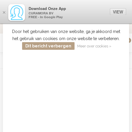
Download Onze App
VIEW
×
CURAMORA BV
FREE - In Google Play
VERZENDI
MEER DAN 18 JAAR ERVARING
9.2
VERSTUU
Door het gebruiken van onze website, ga je akkoord met
het gebruik van cookies om onze website te verbeteren.
0
MENU
Dit bericht verbergen
Meer over cookies »
WIST JE DAT HAARBOETIEK DE GROOTSTE COLLECTIE ZON
PRODUCTEN HEEFT IN DE BELENUX ? ..... KLIK IN DE MENU
BALK HIERBOVEN OP ZON EN ONTDEK ZE ALLEMAAL
Home
/
Tags
/
beautyblender schoonmaken
Producten getagd met
beautyblender schoonmaken