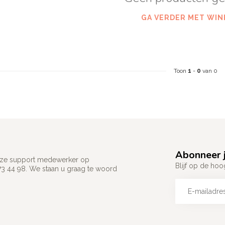
GA VERDER MET WIN
Toon
1
-
0
van 0
Abonneer j
 onze support medewerker op
Blijf op de hoo
73 44 98. We staan u graag te woord