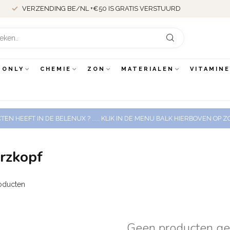
VERZENDING BE/NL +€50 IS GRATIS VERSTUURD
 ONLY
CHEMIE
ZON
MATERIALEN
VITAMIN
EN HEEFT IN DE BELENUX ? ..... KLIK IN DE MENU BALK HIERBOVEN OP
rzkopf
oducten
Geen producten g