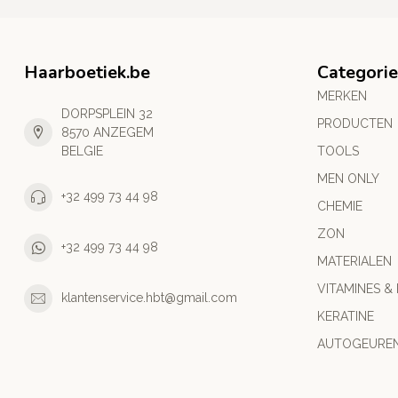
Haarboetiek.be
Categori
MERKEN
DORPSPLEIN 32
PRODUCTEN
8570 ANZEGEM
BELGIE
TOOLS
MEN ONLY
+32 499 73 44 98
CHEMIE
ZON
+32 499 73 44 98
MATERIALEN
VITAMINES &
klantenservice.hbt@gmail.com
KERATINE
AUTOGEURE