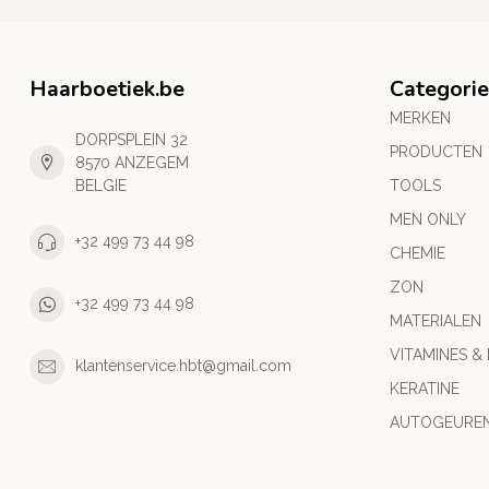
Haarboetiek.be
Categori
MERKEN
DORPSPLEIN 32
PRODUCTEN
8570 ANZEGEM
BELGIE
TOOLS
MEN ONLY
+32 499 73 44 98
CHEMIE
ZON
+32 499 73 44 98
MATERIALEN
VITAMINES &
klantenservice.hbt@gmail.com
KERATINE
AUTOGEURE