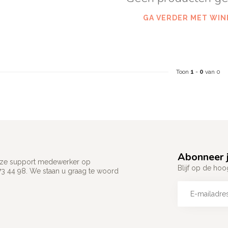
GA VERDER MET WIN
Toon
1
-
0
van 0
Abonneer j
 onze support medewerker op
Blijf op de hoo
73 44 98. We staan u graag te woord