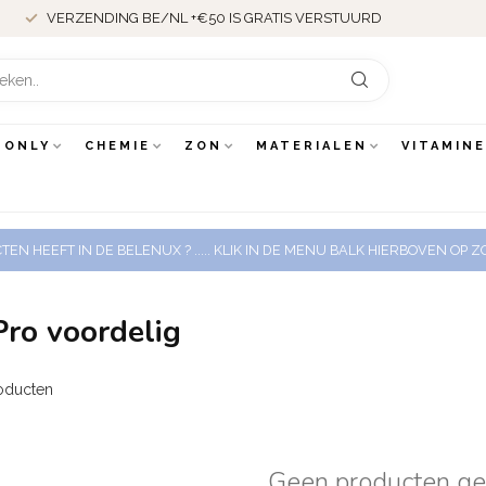
VERZENDING BE/NL +€50 IS GRATIS VERSTUURD
 ONLY
CHEMIE
ZON
MATERIALEN
VITAMIN
EN HEEFT IN DE BELENUX ? ..... KLIK IN DE MENU BALK HIERBOVEN OP
ro voordelig
oducten
Geen producten g