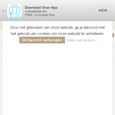
Download Onze App
VIEW
×
CURAMORA BV
FREE - In Google Play
VERZENDI
MEER DAN 18 JAAR ERVARING
9.2
VERSTUU
Door het gebruiken van onze website, ga je akkoord met
het gebruik van cookies om onze website te verbeteren.
0
MENU
Dit bericht verbergen
Meer over cookies »
WIST JE DAT HAARBOETIEK DE GROOTSTE COLLECTIE ZON
PRODUCTEN HEEFT IN DE BELENUX ? ..... KLIK IN DE MENU
BALK HIERBOVEN OP ZON EN ONTDEK ZE ALLEMAAL
Home
/
Tags
/
Babyliss Twist Secret goedkoopst
Producten getagd met Babyliss
Twist Secret goedkoopst