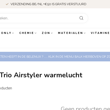
VERZENDING BE/NL +€50 IS GRATIS VERSTUURD
 ONLY
CHEMIE
ZON
MATERIALEN
VITAMIN
EN HEEFT IN DE BELENUX ? ..... KLIK IN DE MENU BALK HIERBOVEN OP
Trio Airstyler warmelucht
oducten
Geen producten g