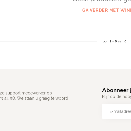
GA VERDER MET WIN
Toon
1
-
0
van 0
Abonneer j
 onze support medewerker op
Blijf op de hoo
73 44 98. We staan u graag te woord