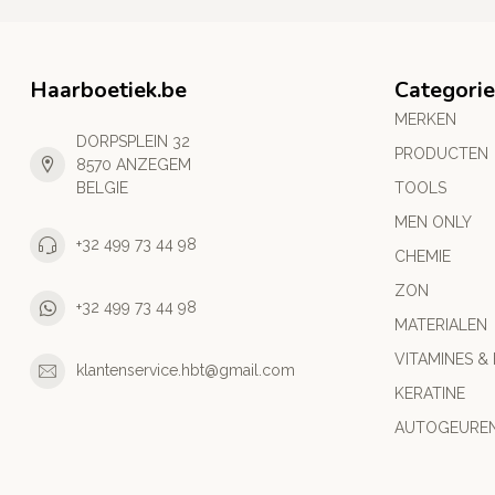
Haarboetiek.be
Categori
MERKEN
DORPSPLEIN 32
PRODUCTEN
8570 ANZEGEM
BELGIE
TOOLS
MEN ONLY
+32 499 73 44 98
CHEMIE
ZON
+32 499 73 44 98
MATERIALEN
VITAMINES &
klantenservice.hbt@gmail.com
KERATINE
AUTOGEURE