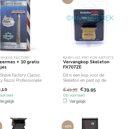
 SHAVE FACTORY
BABYLISS PRO FOR ARTISTS
eermes + 10 gratis
Vervangkop Skeleton
jes
FX707ZE
Shave Factory Classic
Dit is een kop voor de
ty Razor Professionele
Skeleton en past op de
ers gebruiken nog
volgende types
,10
€39,95
€49,95
...
oorraad
Op voorraad
ergelijk
Vergelijk
%
-23%