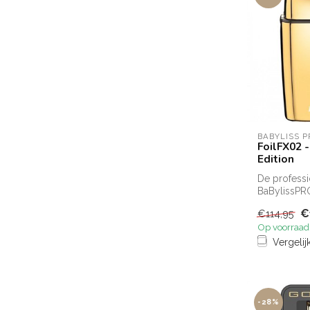
BABYLISS P
FoilFX02 
Edition
De profess
BaBylissPR
FOILFX02 
€
€114,95
FOILFX01sc
Op voorraad
zijn e...
Vergelij
-28%