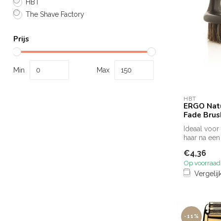
HBT
The Shave Factory
Prijs
Min
Max
HBT
ERGO Natu
Fade Brus
Ideaal voor
haar na een 
€4,36
Op voorraad
Vergelij
-11%