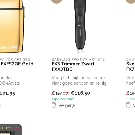
RO FOR ARTISTS
BABYLISS PRO FOR ARTISTS
BAB
- FXFS2GE Gold
FX3 Trimmer Zwart
Ske
FXX3TBE
FX7
ionele
Veeg het snijblad na iedere
Voor
O®4Artists
klant goed schoon en reinig
heef
en
eventueel met een desinf...
SKE
101,95
€116,50
€127,00
€19
heerapparaten
ontw
Op voorraad
Op v
k
Vergelijk
V