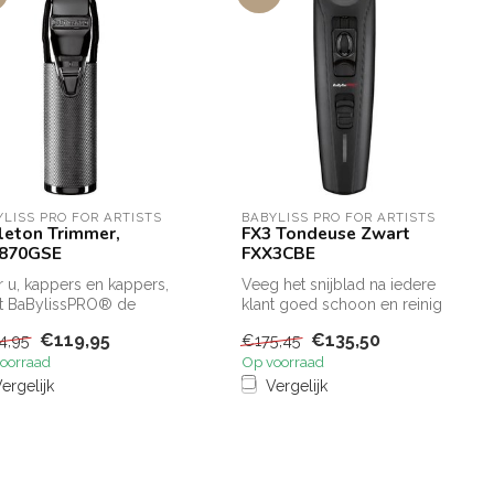
YLISS PRO FOR ARTISTS
BABYLISS PRO FOR ARTISTS
leton Trimmer,
FX3 Tondeuse Zwart
870GSE
FXX3CBE
 u, kappers en kappers,
Veeg het snijblad na iedere
t BaBylissPRO® de
klant goed schoon en reinig
LETONFX - FX7870se
eventueel met een desinf...
€119,95
€135,50
4,95
€175,45
ikke...
oorraad
Op voorraad
ergelijk
Vergelijk