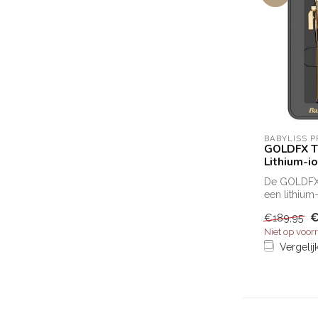
BABYLISS P
GOLDFX T
Lithium-i
De GOLDFX
een lithium-
een constant
€
€189,95
Niet op voor
Vergelij