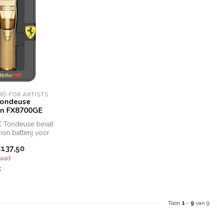
RO FOR ARTISTS
ondeuse
on FX8700GE
 Tondeuse bevat
ion batterij voor
 en krachtig ...
137,50
raad
k
Toon
1
-
9
van 9