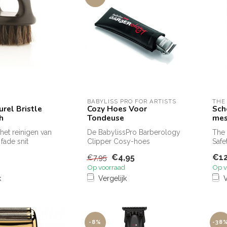
BABYLISS PRO FOR ARTISTS
THE
rel Bristle
Cozy Hoes Voor
Sch
h
Tondeuse
mes
 het reinigen van
De BabylissPro Barberology
The 
fade snit
Clipper Cosy-hoes
Safe
beschermt uw tondeuse,
kapp
€4,95
€12
€7,95
trimmers en ...
steed
Op voorraad
Op v
k
Vergelijk
V
-8%
-38