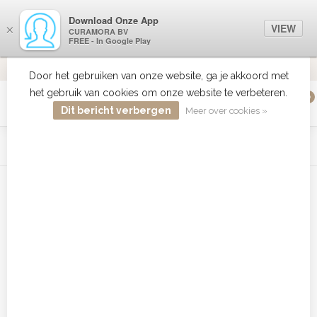
Download Onze App
VIEW
×
CURAMORA BV
FREE - In Google Play
VERZENDI
MEER DAN 18 JAAR ERVARING
9.2
VERSTUU
Door het gebruiken van onze website, ga je akkoord met
het gebruik van cookies om onze website te verbeteren.
0
MENU
Dit bericht verbergen
Meer over cookies »
WIST JE DAT HAARBOETIEK DE GROOTSTE COLLECTIE ZON
PRODUCTEN HEEFT IN DE BELENUX ? ..... KLIK IN DE MENU
BALK HIERBOVEN OP ZON EN ONTDEK ZE ALLEMAAL
Home
/
Tags
/
Babyliss Pro Wafeltang Goedkoopst
Producten getagd met Babyliss
Pro Wafeltang Goedkoopst