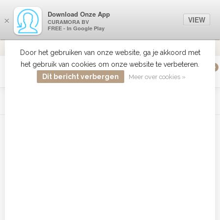
Download Onze App
VIEW
×
CURAMORA BV
FREE - In Google Play
VERZENDI
MEER DAN 18 JAAR ERVARING
9.2
VERSTUU
Door het gebruiken van onze website, ga je akkoord met
het gebruik van cookies om onze website te verbeteren.
0
MENU
Dit bericht verbergen
Meer over cookies »
WIST JE DAT HAARBOETIEK DE GROOTSTE COLLECTIE ZON
PRODUCTEN HEEFT IN DE BELENUX ? ..... KLIK IN DE MENU
BALK HIERBOVEN OP ZON EN ONTDEK ZE ALLEMAAL
Home
/
Tags
/
Babyliss Pro Wafeltang goedkoop
Producten getagd met Babyliss
Pro Wafeltang goedkoop