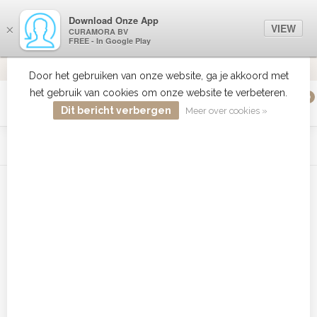
Download Onze App
VIEW
×
CURAMORA BV
FREE - In Google Play
VERZENDI
MEER DAN 18 JAAR ERVARING
9.2
VERSTUU
Door het gebruiken van onze website, ga je akkoord met
het gebruik van cookies om onze website te verbeteren.
0
MENU
Dit bericht verbergen
Meer over cookies »
WIST JE DAT HAARBOETIEK DE GROOTSTE COLLECTIE ZON
PRODUCTEN HEEFT IN DE BELENUX ? ..... KLIK IN DE MENU
BALK HIERBOVEN OP ZON EN ONTDEK ZE ALLEMAAL
Home
/
Tags
/
Babyliss Pro Trio Airstyler kopen
Producten getagd met Babyliss
Pro Trio Airstyler kopen