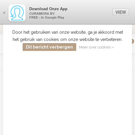
Download Onze App
VIEW
×
CURAMORA BV
FREE - In Google Play
VERZENDI
MEER DAN 18 JAAR ERVARING
9.2
VERSTUU
Door het gebruiken van onze website, ga je akkoord met
het gebruik van cookies om onze website te verbeteren.
0
MENU
Dit bericht verbergen
Meer over cookies »
WIST JE DAT HAARBOETIEK DE GROOTSTE COLLECTIE ZON
PRODUCTEN HEEFT IN DE BELENUX ? ..... KLIK IN DE MENU
BALK HIERBOVEN OP ZON EN ONTDEK ZE ALLEMAAL
Home
/
Tags
/
Babyliss Pro Tondeuse bestellen
Producten getagd met Babyliss
Pro Tondeuse bestellen