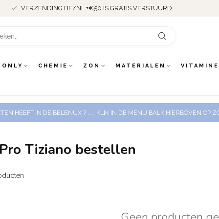
VERZENDING BE/NL +€50 IS GRATIS VERSTUURD
 ONLY
CHEMIE
ZON
MATERIALEN
VITAMIN
EN HEEFT IN DE BELENUX ? ..... KLIK IN DE MENU BALK HIERBOVEN OP
Pro Tiziano bestellen
oducten
Geen producten g