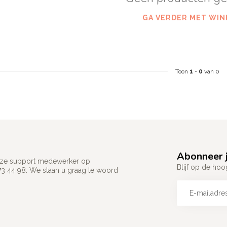
GA VERDER MET WIN
Toon
1
-
0
van 0
Abonneer j
 onze support medewerker op
Blijf op de hoo
73 44 98. We staan u graag te woord