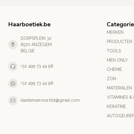
Haarboetiek.be
Categori
MERKEN
DORPSPLEIN 32
PRODUCTEN
8570 ANZEGEM
BELGIE
TOOLS
MEN ONLY
+32 499 73 44 98
CHEMIE
ZON
+32 499 73 44 98
MATERIALEN
VITAMINES &
klantenservice.hbt@gmail.com
KERATINE
AUTOGEURE