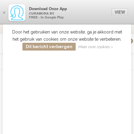
Download Onze App
VIEW
×
CURAMORA BV
FREE - In Google Play
VERZENDI
MEER DAN 18 JAAR ERVARING
9.2
VERSTUU
Door het gebruiken van onze website, ga je akkoord met
het gebruik van cookies om onze website te verbeteren.
0
MENU
Dit bericht verbergen
Meer over cookies »
WIST JE DAT HAARBOETIEK DE GROOTSTE COLLECTIE ZON
PRODUCTEN HEEFT IN DE BELENUX ? ..... KLIK IN DE MENU
BALK HIERBOVEN OP ZON EN ONTDEK ZE ALLEMAAL
Home
/
Tags
/
Babyliss Pro stijltang bestellen
Producten getagd met Babyliss
Pro stijltang bestellen