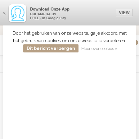
Download Onze App
VIEW
×
CURAMORA BV
FREE - In Google Play
VERZENDI
MEER DAN 18 JAAR ERVARING
9.2
VERSTUU
Door het gebruiken van onze website, ga je akkoord met
het gebruik van cookies om onze website te verbeteren.
0
MENU
Dit bericht verbergen
Meer over cookies »
WIST JE DAT HAARBOETIEK DE GROOTSTE COLLECTIE ZON
PRODUCTEN HEEFT IN DE BELENUX ? ..... KLIK IN DE MENU
BALK HIERBOVEN OP ZON EN ONTDEK ZE ALLEMAAL
Home
/
Tags
/
Babyliss Pro Prodigio Fohn
Producten getagd met Babyliss
Pro Prodigio Fohn