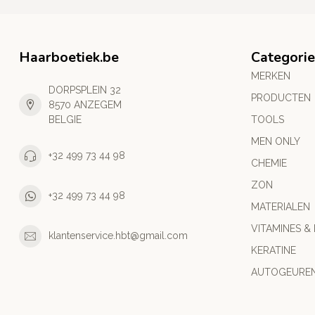
Haarboetiek.be
Categori
MERKEN
DORPSPLEIN 32
PRODUCTEN
8570 ANZEGEM
BELGIE
TOOLS
MEN ONLY
+32 499 73 44 98
CHEMIE
ZON
+32 499 73 44 98
MATERIALEN
VITAMINES &
klantenservice.hbt@gmail.com
KERATINE
AUTOGEURE