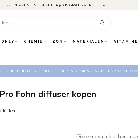
VERZENDING BE/NL +€50 IS GRATIS VERSTUURD
 ONLY
CHEMIE
ZON
MATERIALEN
VITAMIN
EN HEEFT IN DE BELENUX ? ..... KLIK IN DE MENU BALK HIERBOVEN OP
Pro Fohn diffuser kopen
oducten
Geen producten g