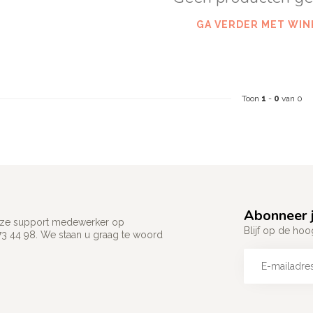
GA VERDER MET WIN
Toon
1
-
0
van 0
Abonneer j
 onze support medewerker op
Blijf op de hoo
73 44 98. We staan u graag te woord