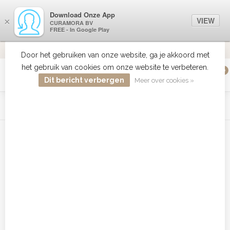
Download Onze App
VIEW
×
CURAMORA BV
FREE - In Google Play
VERZENDI
MEER DAN 18 JAAR ERVARING
9.2
VERSTUU
Door het gebruiken van onze website, ga je akkoord met
het gebruik van cookies om onze website te verbeteren.
0
MENU
Dit bericht verbergen
Meer over cookies »
WIST JE DAT HAARBOETIEK DE GROOTSTE COLLECTIE ZON
PRODUCTEN HEEFT IN DE BELENUX ? ..... KLIK IN DE MENU
BALK HIERBOVEN OP ZON EN ONTDEK ZE ALLEMAAL
Home
/
Tags
/
BaByliss Pro Curl shine spray voordelig
Producten getagd met BaByliss
Pro Curl shine spray voordelig