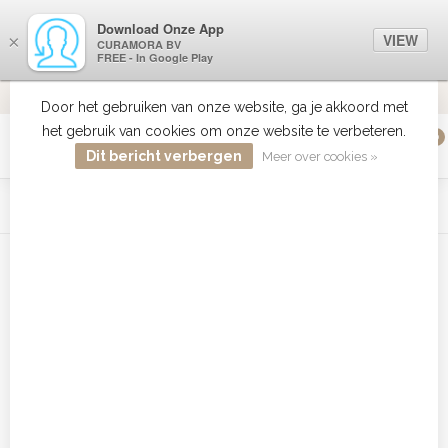
Download Onze App
VIEW
×
CURAMORA BV
FREE - In Google Play
VERZENDI
MEER DAN 18 JAAR ERVARING
9.2
VERSTUU
Door het gebruiken van onze website, ga je akkoord met
het gebruik van cookies om onze website te verbeteren.
0
MENU
Dit bericht verbergen
Meer over cookies »
WIST JE DAT HAARBOETIEK DE GROOTSTE COLLECTIE ZON
PRODUCTEN HEEFT IN DE BELENUX ? ..... KLIK IN DE MENU
BALK HIERBOVEN OP ZON EN ONTDEK ZE ALLEMAAL
Home
/
Tags
/
BaByliss Pro Curl Foundation kopen
Producten getagd met BaByliss
Pro Curl Foundation kopen