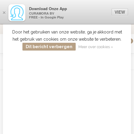
Download Onze App
VIEW
×
CURAMORA BV
FREE - In Google Play
VERZENDI
MEER DAN 18 JAAR ERVARING
9.2
VERSTUU
Door het gebruiken van onze website, ga je akkoord met
het gebruik van cookies om onze website te verbeteren.
0
MENU
Dit bericht verbergen
Meer over cookies »
WIST JE DAT HAARBOETIEK DE GROOTSTE COLLECTIE ZON
PRODUCTEN HEEFT IN DE BELENUX ? ..... KLIK IN DE MENU
BALK HIERBOVEN OP ZON EN ONTDEK ZE ALLEMAAL
Home
/
Tags
/
BaByliss Pro Curl Defining Spray online
Producten getagd met BaByliss
Pro Curl Defining Spray online