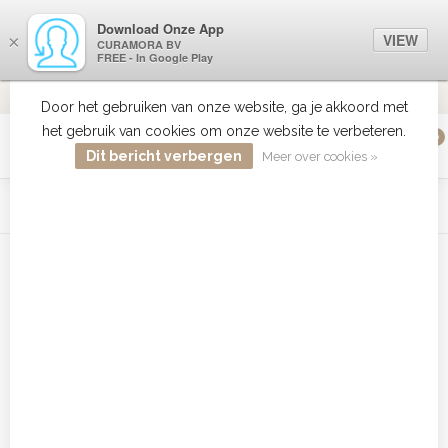
Download Onze App
VIEW
×
CURAMORA BV
FREE - In Google Play
VERZENDI
MEER DAN 18 JAAR ERVARING
9.2
VERSTUU
Door het gebruiken van onze website, ga je akkoord met
het gebruik van cookies om onze website te verbeteren.
0
MENU
Dit bericht verbergen
Meer over cookies »
WIST JE DAT HAARBOETIEK DE GROOTSTE COLLECTIE ZON
PRODUCTEN HEEFT IN DE BELENUX ? ..... KLIK IN DE MENU
BALK HIERBOVEN OP ZON EN ONTDEK ZE ALLEMAAL
Home
/
Tags
/
Babyliss Pro Caruso kopen
Producten getagd met Babyliss
Pro Caruso kopen