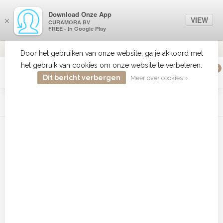
Download Onze App
VIEW
×
CURAMORA BV
FREE - In Google Play
VERZENDI
MEER DAN 18 JAAR ERVARING
9.2
VERSTUU
Door het gebruiken van onze website, ga je akkoord met
het gebruik van cookies om onze website te verbeteren.
0
MENU
Dit bericht verbergen
Meer over cookies »
WIST JE DAT HAARBOETIEK DE GROOTSTE COLLECTIE ZON
PRODUCTEN HEEFT IN DE BELENUX ? ..... KLIK IN DE MENU
BALK HIERBOVEN OP ZON EN ONTDEK ZE ALLEMAAL
Home
/
Tags
/
Babyliss Pro BAB3031E
Producten getagd met Babyliss
Pro BAB3031E