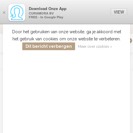
Download Onze App
VIEW
×
CURAMORA BV
FREE - In Google Play
VERZENDI
MEER DAN 18 JAAR ERVARING
9.2
VERSTUU
Door het gebruiken van onze website, ga je akkoord met
het gebruik van cookies om onze website te verbeteren.
0
MENU
Dit bericht verbergen
Meer over cookies »
WIST JE DAT HAARBOETIEK DE GROOTSTE COLLECTIE ZON
PRODUCTEN HEEFT IN DE BELENUX ? ..... KLIK IN DE MENU
BALK HIERBOVEN OP ZON EN ONTDEK ZE ALLEMAAL
Home
/
Tags
/
Babyliss Pro BAB2173TTE Kopen
Producten getagd met Babyliss
Pro BAB2173TTE Kopen