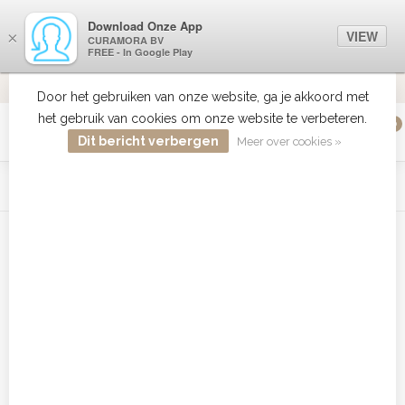
Download Onze App
VIEW
×
CURAMORA BV
FREE - In Google Play
VERZENDI
MEER DAN 18 JAAR ERVARING
9.2
VERSTUU
Door het gebruiken van onze website, ga je akkoord met
het gebruik van cookies om onze website te verbeteren.
0
MENU
Dit bericht verbergen
Meer over cookies »
WIST JE DAT HAARBOETIEK DE GROOTSTE COLLECTIE ZON
PRODUCTEN HEEFT IN DE BELENUX ? ..... KLIK IN DE MENU
BALK HIERBOVEN OP ZON EN ONTDEK ZE ALLEMAAL
Home
/
Tags
/
BABV1RE
Producten getagd met BABV1RE
Filters