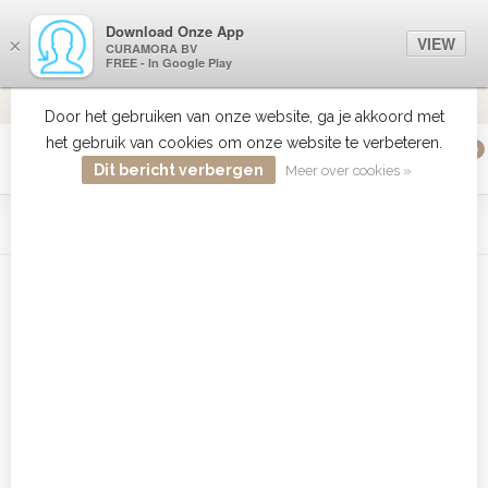
Download Onze App
VIEW
×
CURAMORA BV
FREE - In Google Play
VERZENDI
MEER DAN 18 JAAR ERVARING
9.2
VERSTUU
Door het gebruiken van onze website, ga je akkoord met
het gebruik van cookies om onze website te verbeteren.
0
MENU
Dit bericht verbergen
Meer over cookies »
WIST JE DAT HAARBOETIEK DE GROOTSTE COLLECTIE ZON
PRODUCTEN HEEFT IN DE BELENUX ? ..... KLIK IN DE MENU
BALK HIERBOVEN OP ZON EN ONTDEK ZE ALLEMAAL
Home
/
Tags
/
BABD11E
Producten getagd met BABD11E
Filters