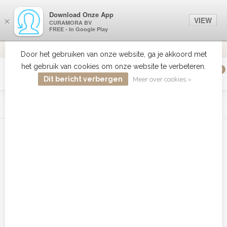
Download Onze App
VIEW
×
CURAMORA BV
FREE - In Google Play
VERZENDI
MEER DAN 18 JAAR ERVARING
9.2
VERSTUU
Door het gebruiken van onze website, ga je akkoord met
het gebruik van cookies om onze website te verbeteren.
0
MENU
Dit bericht verbergen
Meer over cookies »
WIST JE DAT HAARBOETIEK DE GROOTSTE COLLECTIE ZON
PRODUCTEN HEEFT IN DE BELENUX ? ..... KLIK IN DE MENU
BALK HIERBOVEN OP ZON EN ONTDEK ZE ALLEMAAL
Home
/
Tags
/
BAB2243TDE
Producten getagd met
BAB2243TDE