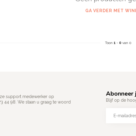
GA VERDER MET WIN
Toon
1
-
0
van 0
Abonneer j
 onze support medewerker op
Blijf op de hoo
73 44 98. We staan u graag te woord