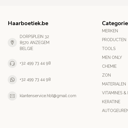
Haarboetiek.be
Categori
MERKEN
DORPSPLEIN 32
PRODUCTEN
8570 ANZEGEM
BELGIE
TOOLS
MEN ONLY
+32 499 73 44 98
CHEMIE
ZON
+32 499 73 44 98
MATERIALEN
VITAMINES &
klantenservice.hbt@gmail.com
KERATINE
AUTOGEURE