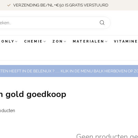
VERZENDING BE/NL +€50 IS GRATIS VERSTUURD
 ONLY
CHEMIE
ZON
MATERIALEN
VITAMIN
EN HEEFT IN DE BELENUX ? ..... KLIK IN DE MENU BALK HIERBOVEN OP
an gold goedkoop
oducten
Geen producten g