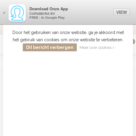
Download Onze App
VIEW
×
CURAMORA BV
FREE - In Google Play
VERZENDI
MEER DAN 18 JAAR ERVARING
9.2
VERSTUU
Door het gebruiken van onze website, ga je akkoord met
het gebruik van cookies om onze website te verbeteren.
0
MENU
Dit bericht verbergen
Meer over cookies »
WIST JE DAT HAARBOETIEK DE GROOTSTE COLLECTIE ZON
PRODUCTEN HEEFT IN DE BELENUX ? ..... KLIK IN DE MENU
BALK HIERBOVEN OP ZON EN ONTDEK ZE ALLEMAAL
Home
/
Tags
/
@@bP0Gr
Producten getagd met @@bP0Gr
Filters