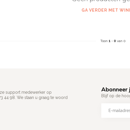
GA VERDER MET WIN
Toon
1
-
0
van 0
Abonneer j
 onze support medewerker op
Blijf op de hoo
73 44 98. We staan u graag te woord