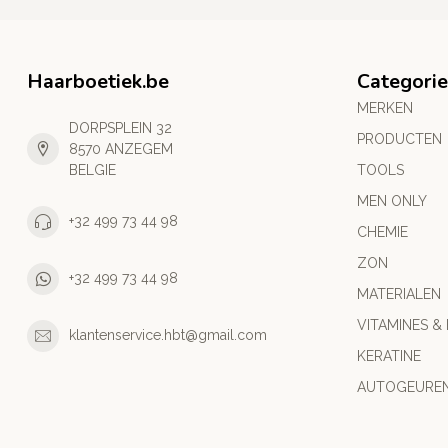
Haarboetiek.be
Categori
MERKEN
DORPSPLEIN 32
PRODUCTEN
8570 ANZEGEM
BELGIE
TOOLS
MEN ONLY
+32 499 73 44 98
CHEMIE
ZON
+32 499 73 44 98
MATERIALEN
VITAMINES &
klantenservice.hbt@gmail.com
KERATINE
AUTOGEURE