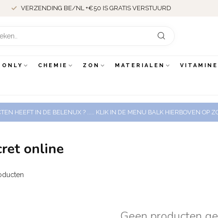
VERZENDING BE/NL +€50 IS GRATIS VERSTUURD
 ONLY
CHEMIE
ZON
MATERIALEN
VITAMIN
EN HEEFT IN DE BELENUX ? ..... KLIK IN DE MENU BALK HIERBOVEN OP
ret online
oducten
Geen producten g