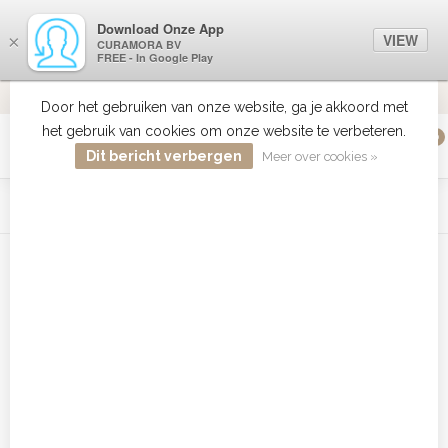
Download Onze App
VIEW
×
CURAMORA BV
FREE - In Google Play
VERZENDI
MEER DAN 18 JAAR ERVARING
9.2
VERSTUU
Door het gebruiken van onze website, ga je akkoord met
het gebruik van cookies om onze website te verbeteren.
0
MENU
Dit bericht verbergen
Meer over cookies »
WIST JE DAT HAARBOETIEK DE GROOTSTE COLLECTIE ZON
PRODUCTEN HEEFT IN DE BELENUX ? ..... KLIK IN DE MENU
BALK HIERBOVEN OP ZON EN ONTDEK ZE ALLEMAAL
Home
/
Tags
/
Anti Hairloss
Producten getagd met Anti
Hairloss