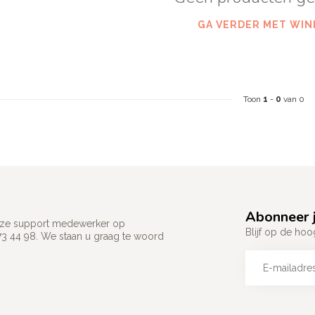
GA VERDER MET WIN
Toon
1
-
0
van 0
Abonneer j
 onze support medewerker op
Blijf op de hoo
73 44 98. We staan u graag te woord