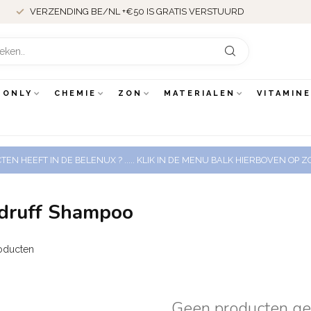
VERZENDING BE/NL +€50 IS GRATIS VERSTUURD
 ONLY
CHEMIE
ZON
MATERIALEN
VITAMIN
EN HEEFT IN DE BELENUX ? ..... KLIK IN DE MENU BALK HIERBOVEN OP
ndruff Shampoo
oducten
Geen producten g