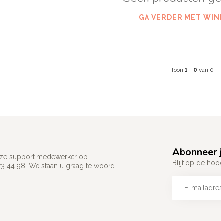
GA VERDER MET WIN
Toon
1
-
0
van 0
Abonneer j
 onze support medewerker op
Blijf op de hoo
73 44 98. We staan u graag te woord