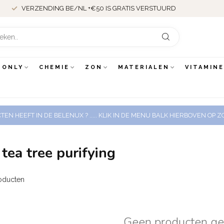
VERZENDING BE/NL +€50 IS GRATIS VERSTUURD
 ONLY
CHEMIE
ZON
MATERIALEN
VITAMIN
EN HEEFT IN DE BELENUX ? ..... KLIK IN DE MENU BALK HIERBOVEN OP
tea tree purifying
oducten
Geen producten g