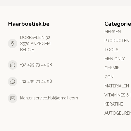
Haarboetiek.be
Categori
MERKEN
DORPSPLEIN 32
PRODUCTEN
8570 ANZEGEM
BELGIE
TOOLS
MEN ONLY
+32 499 73 44 98
CHEMIE
ZON
+32 499 73 44 98
MATERIALEN
VITAMINES &
klantenservice.hbt@gmail.com
KERATINE
AUTOGEURE